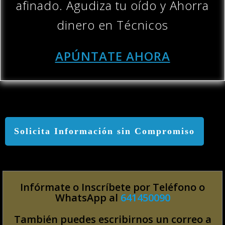
afinado
.
A
gudiza tu oído y Ahorra
dinero en Técnicos
APÚNTATE AHORA
Solicita Información sin Compromiso
Infórmate o Inscríbete por Teléfono o
WhatsApp al
641450090
También puedes escribirnos un correo a