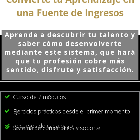
una Fuente de Ingresos
Aprende a descubrir tu talento y
saber cómo desenvolverte
mediante este sistema, que hará
que tu profesión cobre más
sentido, disfrute y satisfacción.
Curso de 7 módulos
Ejercicios prácticos desde el primer momento
Recursos de cada paso
Sistema de comentarios y soporte